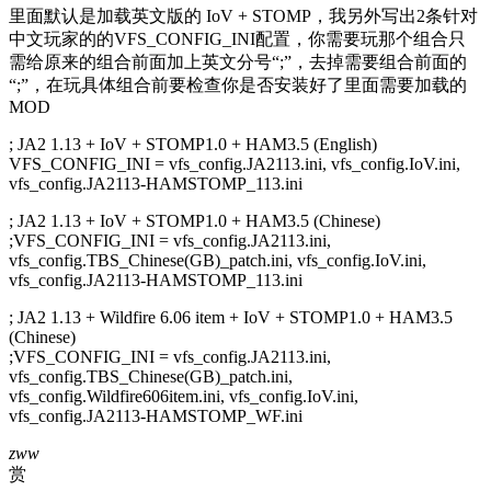
里面默认是加载英文版的 IoV + STOMP，我另外写出2条针对
中文玩家的的VFS_CONFIG_INI配置，你需要玩那个组合只
需给原来的组合前面加上英文分号“;”，去掉需要组合前面的
“;”，在玩具体组合前要检查你是否安装好了里面需要加载的
MOD
; JA2 1.13 + IoV + STOMP1.0 + HAM3.5 (English)
VFS_CONFIG_INI = vfs_config.JA2113.ini, vfs_config.IoV.ini,
vfs_config.JA2113-HAMSTOMP_113.ini
; JA2 1.13 + IoV + STOMP1.0 + HAM3.5 (Chinese)
;VFS_CONFIG_INI = vfs_config.JA2113.ini,
vfs_config.TBS_Chinese(GB)_patch.ini, vfs_config.IoV.ini,
vfs_config.JA2113-HAMSTOMP_113.ini
; JA2 1.13 + Wildfire 6.06 item + IoV + STOMP1.0 + HAM3.5
(Chinese)
;VFS_CONFIG_INI = vfs_config.JA2113.ini,
vfs_config.TBS_Chinese(GB)_patch.ini,
vfs_config.Wildfire606item.ini, vfs_config.IoV.ini,
vfs_config.JA2113-HAMSTOMP_WF.ini
zww
赏