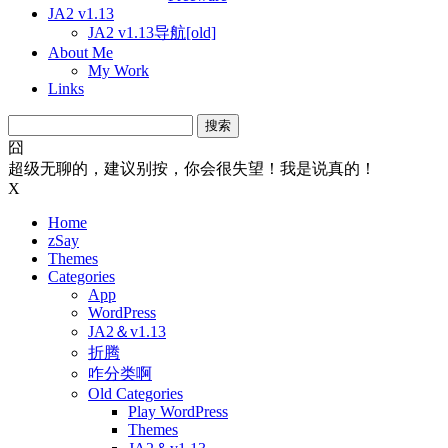
JA2 v1.13
JA2 v1.13导航[old]
About Me
My Work
Links
搜
索：
囧
超级无聊的，建议别按，你会很失望！我是说真的！
X
Home
zSay
Themes
Categories
App
WordPress
JA2＆v1.13
折腾
咋分类啊
Old Categories
Play WordPress
Themes