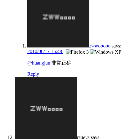
zwwooooo
says:
2010/06/17 15:48
@huangjun
非常正确
Reply
redeye
says: