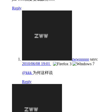
Reply
zwwooooo
says:
2010/06/08 19:01
@kkk
为何这样说
Reply