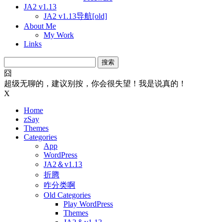
JA2 v1.13
JA2 v1.13导航[old]
About Me
My Work
Links
搜
索：
囧
超级无聊的，建议别按，你会很失望！我是说真的！
X
Home
zSay
Themes
Categories
App
WordPress
JA2＆v1.13
折腾
咋分类啊
Old Categories
Play WordPress
Themes