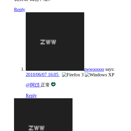
Reply
zwwooooo
says:
2010/06/07 16:05
@阿邙
正常
Reply