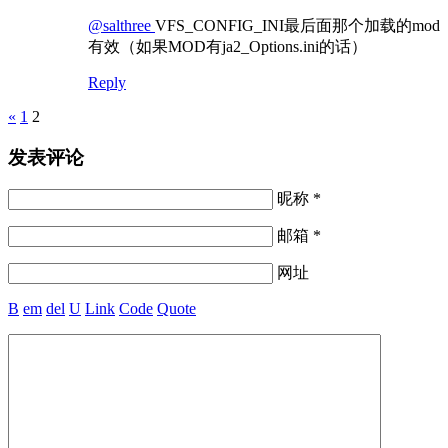
@salthree
VFS_CONFIG_INI最后面那个加载的mod
有效（如果MOD有ja2_Options.ini的话）
Reply
Pages
«
1
2
发表评论
昵称 *
邮箱 *
网址
B
em
del
U
Link
Code
Quote