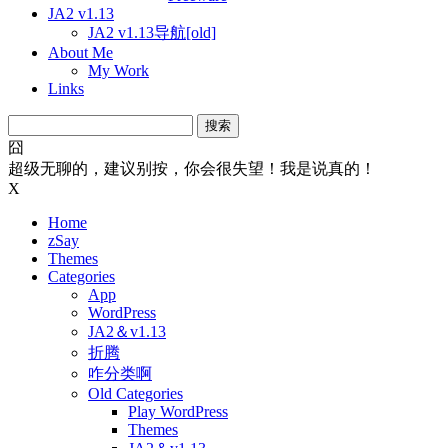
JA2 v1.13
JA2 v1.13导航[old]
About Me
My Work
Links
搜
索：
囧
超级无聊的，建议别按，你会很失望！我是说真的！
X
Home
zSay
Themes
Categories
App
WordPress
JA2＆v1.13
折腾
咋分类啊
Old Categories
Play WordPress
Themes