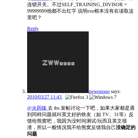
连锁开关。不过SELF_TRAINING_DIVISOR =
99999999他都不出红字 说明exe根本没有在读取这
里吧？
Reply
zwwooooo
says:
2010/03/27 11:43
@火药味
去 tbs 发帖讨论一下吧，如果大家都是遇
到同样问题就叫英文好的铁友（如 TV、31等）反
馈给熊窝吧，我因为没时间测试/玩而且英文很
渣，所以一般情况我不给熊窝反馈我自己
没确定的
问题