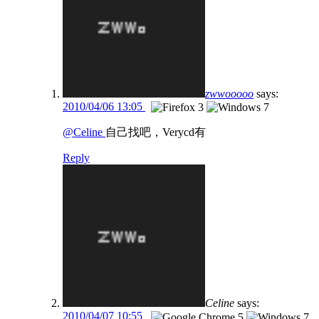
zwwooooo
says:
2010/04/06 13:05
@Celine
自己找吧，Verycd有
Reply
Celine
says:
2010/04/07 10:55