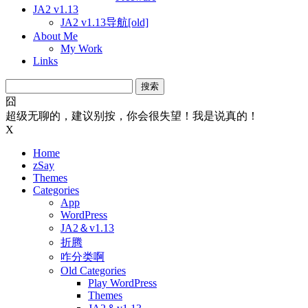
JA2 v1.13
JA2 v1.13导航[old]
About Me
My Work
Links
搜
索：
囧
超级无聊的，建议别按，你会很失望！我是说真的！
X
Home
zSay
Themes
Categories
App
WordPress
JA2＆v1.13
折腾
咋分类啊
Old Categories
Play WordPress
Themes