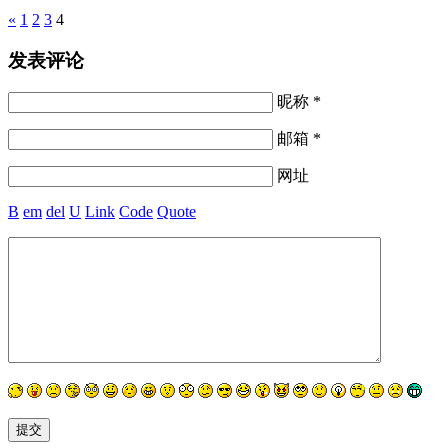
Pages
«
1
2
3
4
发表评论
昵称 *
邮箱 *
网址
B
em
del
U
Link
Code
Quote