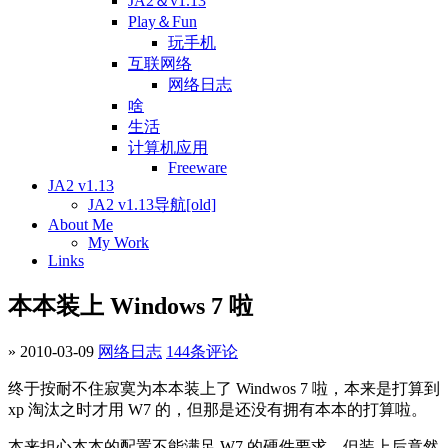
JA2＆v1.13
Play＆Fun
玩手机
互联网络
网络日志
啥
生活
计算机应用
Freeware
JA2 v1.13
JA2 v1.13导航[old]
About Me
My Work
Links
本本装上 Windows 7 啦
» 2010-03-09
网络日志
144条评论
终于按耐不住寂寞为本本装上了 Windwos 7 啦，本来是打算到
xp 淘汰之时才用 W7 的，但那是还没有拥有本本的打算啦。
本来担心本本的配置不能满足 W7 的硬件要求，但装上后竟然