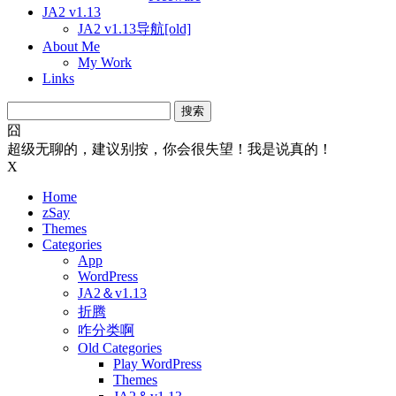
JA2 v1.13
JA2 v1.13导航[old]
About Me
My Work
Links
搜
索：
囧
超级无聊的，建议别按，你会很失望！我是说真的！
X
Home
zSay
Themes
Categories
App
WordPress
JA2＆v1.13
折腾
咋分类啊
Old Categories
Play WordPress
Themes