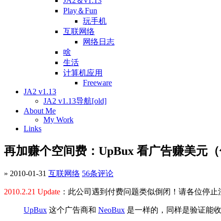
JA2＆v1.13
Play＆Fun
玩手机
互联网络
网络日志
啥
生活
计算机应用
Freeware
JA2 v1.13
JA2 v1.13导航[old]
About Me
My Work
Links
再加赚个空间费：UpBux 看广告赚美元
» 2010-01-31
互联网络
56条评论
2010.2.21 Update
：此公司遇到付费问题类似倒闭！请各位停止
UpBux
这个广告商和
NeoBux
是一样的，同样是验证能收