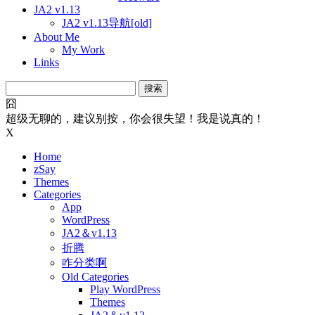
JA2 v1.13
JA2 v1.13导航[old]
About Me
My Work
Links
搜
索：
囧
超级无聊的，建议别按，你会很失望！我是说真的！
X
Home
zSay
Themes
Categories
App
WordPress
JA2＆v1.13
折腾
咋分类啊
Old Categories
Play WordPress
Themes