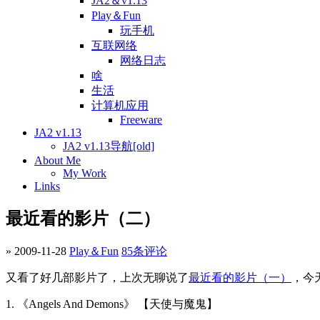
JA2＆v1.13
Play＆Fun
玩手机
互联网络
网络日志
啥
生活
计算机应用
Freeware
JA2 v1.13
JA2 v1.13导航[old]
About Me
My Work
Links
最近看的影片（二）
» 2009-11-28
Play＆Fun
85条评论
又看了好几部影片了，上次无聊说了
最近看的影片（一）
，今
1. 《Angels And Demons》 【天使与魔鬼】