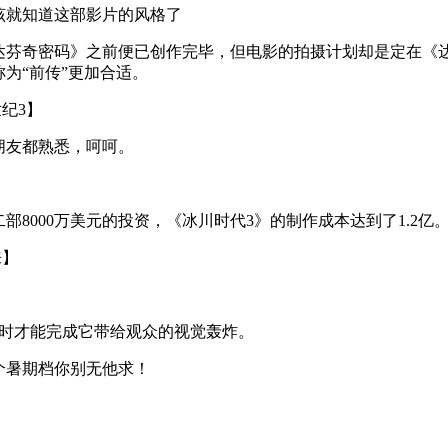
该就知道这部影片的风格了
达芬奇密码》之前便已创作完毕，但电影的拍摄计划却是定在《
为“前传”更加合适。
河世纪3】
朋友都熟悉，呵呵。
部8000万美元的投资，《冰川时代3》的制作成本达到了1.2亿
重来】
小时才能完成它带给观众的视觉轰炸。
个暑期档你别无他求！