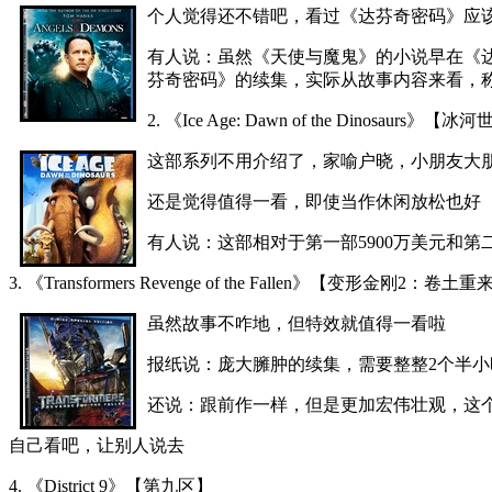
个人觉得还不错吧，看过《达芬奇密码》应
有人说：虽然《天使与魔鬼》的小说早在《
芬奇密码》的续集，实际从故事内容来看，称
2. 《Ice Age: Dawn of the Dinosaurs》【冰
这部系列不用介绍了，家喻户晓，小朋友大
还是觉得值得一看，即使当作休闲放松也好
有人说：这部相对于第一部5900万美元和第二
3. 《Transformers Revenge of the Fallen》【变形金刚2：卷土
虽然故事不咋地，但特效就值得一看啦
报纸说：庞大臃肿的续集，需要整整2个半
还说：跟前作一样，但是更加宏伟壮观，这
自己看吧，让别人说去
4. 《District 9》【第九区】