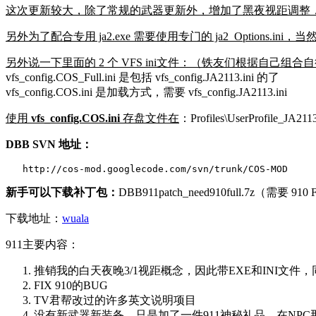
这次更新较大，除了常规的武器更新外，增加了黑夜视距调整，所以用上了专门的 j
另外为了配合专用 ja2.exe 需要使用专门的 ja2_Options
另外说一下里面的 2 个 VFS ini文件：（铁友们根据自己组合
vfs_config.COS_Full.ini 是包括 vfs_config.JA2113.ini 的了
vfs_config.COS.ini 是加载方式，需要 vfs_config.JA2113.ini
使用
vfs_config.COS.ini
存盘文件在
：Profiles\UserProfile_JA21
DBB SVN 地址：
   http://cos-mod.googlecode.com/svn/trunk/COS-MOD
新手可以下载补丁包：
DBB911patch_need910full.7z（需要 91
下载地址：
wuala
911主要内容：
推销我的白天夜晚3/1视距概念，因此带EXE和INI文件
FIX 910的BUG
TV君帮改过的许多英文说明项目
没有新武器新装备，只是加了一件911神秘礼品，在NPC