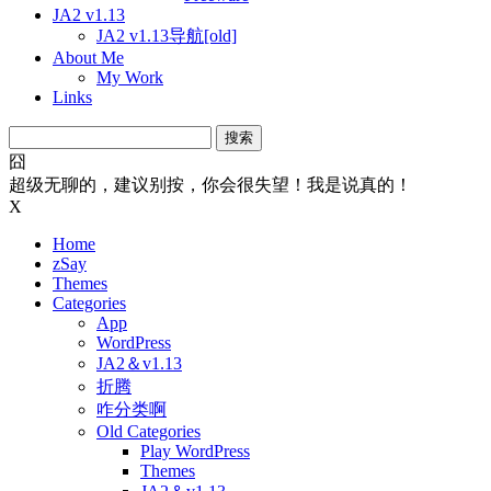
JA2 v1.13
JA2 v1.13导航[old]
About Me
My Work
Links
搜
索：
囧
超级无聊的，建议别按，你会很失望！我是说真的！
X
Home
zSay
Themes
Categories
App
WordPress
JA2＆v1.13
折腾
咋分类啊
Old Categories
Play WordPress
Themes