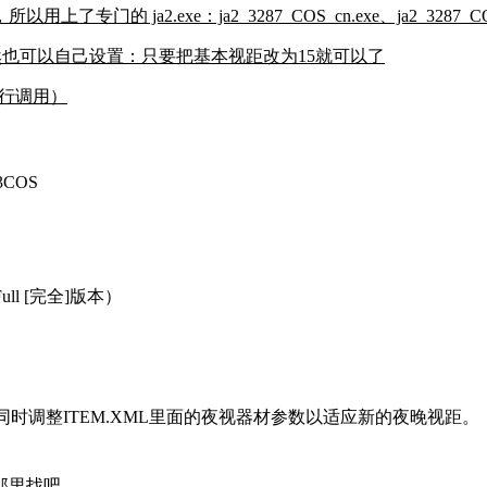
a2.exe：ja2_3287_COS_cn.exe、ja2_3287_COS_
.ini，当然也可以自己设置：只要把基本视距改为15就可以了
自行调用）
13COS
0 Full [完全]版本）
，同时调整ITEM.XML里面的夜视器材参数以适应新的夜晚视距。
那里找吧