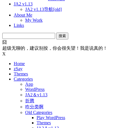
JA2 v1.13
JA2 v1.13导航[old]
About Me
My Work
Links
搜
索：
囧
超级无聊的，建议别按，你会很失望！我是说真的！
X
Home
zSay
Themes
Categories
App
WordPress
JA2＆v1.13
折腾
咋分类啊
Old Categories
Play WordPress
Themes