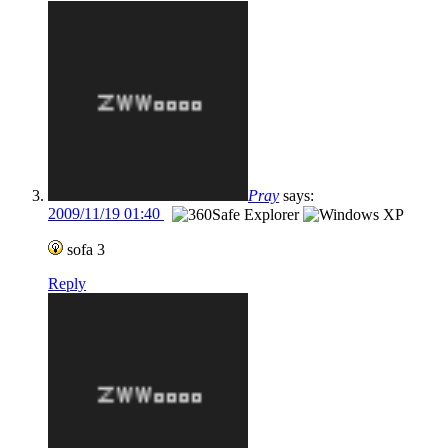
Pray
says:
2009/11/19 01:40
sofa 3
Reply