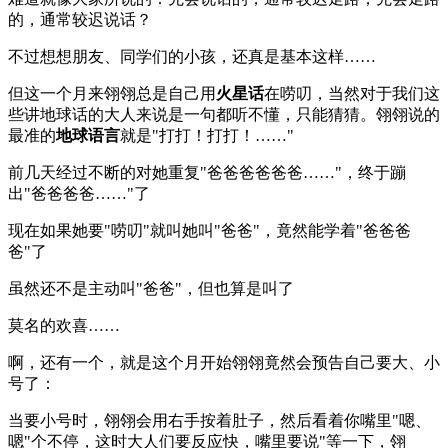
的，通常较迟说话？
不过想想朋友、同学们的小孩，还真是基本这样……
但这一个月来翎翎总是自己用
火星话
在唠叨，当然对于我们这
些讲地球话的大人来说是一句都听不懂，只能猜猜。翎翎说的
最准的
地球语言
就是"打打！打打！……"
前几天经过不断的对她重复"爸爸爸爸爸爸……"，终于蹦
出"爸爸爸爸……"了
现在如果她要"唠叨"就叫她叫"爸爸"，竟然能学着"爸爸爸
爸"了
虽然还不是主动叫"爸爸"，但也算是叫了
莫名的欢喜……
啊，还有一个，就是这个月开始翎翎竟然会预告自己要大、小
号了：
当要小号时，翎翎会用右手按着肚子，然后看着你嘴里"嗯、
嗯"个不停，这时大人们要反应快，嘴里要说"等一下，翎