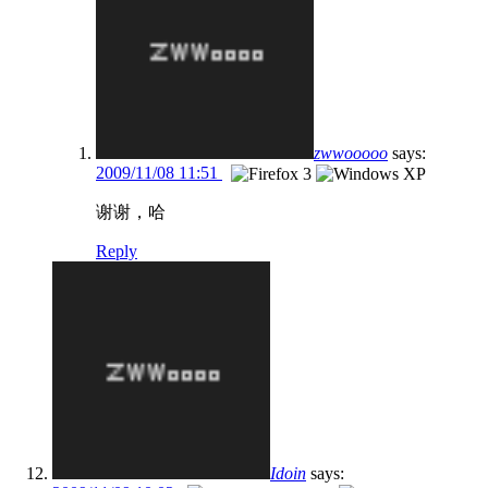
zwwooooo
says:
2009/11/08 11:51
谢谢，哈
Reply
Idoin
says: