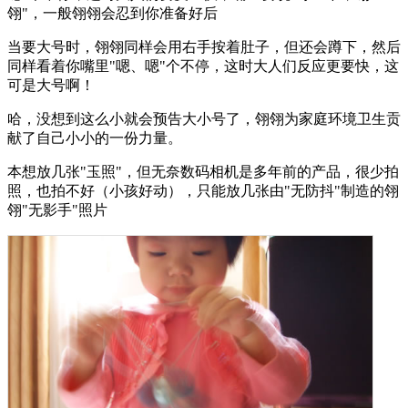
翎"，一般翎翎会忍到你准备好后
当要大号时，翎翎同样会用右手按着肚子，但还会蹲下，然后
同样看着你嘴里"嗯、嗯"个不停，这时大人们反应更要快，这
可是大号啊！
哈，没想到这么小就会预告大小号了，翎翎为家庭环境卫生贡
献了自己小小的一份力量。
本想放几张"玉照"，但无奈数码相机是多年前的产品，很少拍
照，也拍不好（小孩好动），只能放几张由"无防抖"制造的翎
翎"无影手"照片