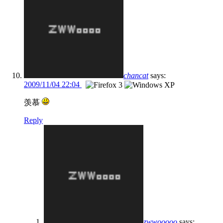
chancat
says:
2009/11/04 22:04
羡慕
Reply
zwwooooo
says: