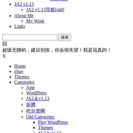
JA2 v1.13
JA2 v1.13导航[old]
About Me
My Work
Links
搜
索：
囧
超级无聊的，建议别按，你会很失望！我是说真的！
X
Home
zSay
Themes
Categories
App
WordPress
JA2＆v1.13
折腾
咋分类啊
Old Categories
Play WordPress
Themes