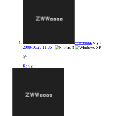
zwwooooo
says:
2009/10/28 11:36
哈
Reply