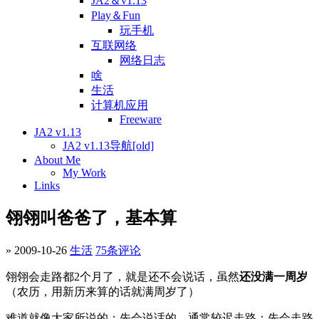
JA2＆v1.13
Play＆Fun
玩手机
互联网络
网络日志
啥
生活
计算机应用
Freeware
JA2 v1.13
JA2 v1.13导航[old]
About Me
My Work
Links
翎翎叫爸爸了，基本算
» 2009-10-26
生活
75条评论
翎翎会走路都2个月了，就是还不会说话，虽然
还没满一周岁
（农历，用新历来算的话就满周岁了）
难道就像大家所说的：先会说话的，通常较迟走路；先会走路