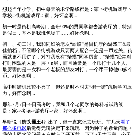
想起当年小学、初中每天的求学路线都是：家->街机游戏厅->
学校->街机游戏厅->家，好怀念啊...
初一时是街机高峰期，全班90%的男同学都去游戏厅的，特别
是假日，基本是我班包场了……好怀念啊...
初一、初二时，我和同班的老友“蛤蟆”是街机厅的游戏王&最
佳拍档，不管哪个街机游戏只要两人配合一定是一币过关。街
霸就更不用讲了，对打我没有“蛤蟆”同学厉害，“蛤蟆”经常对
打时围观的人是一层 + n层，而且通常是一个币打十几个人。
最厉害的是一次和一个老板的朋友对打，一个币干掉他60多个
币。好怀念啊...
高中时街机比较不兴了，但还是时不时去“街一街”疏解学习压
力，好怀念啊...
那年7月7日~9日高考时，我和几个老同学的每科考试路线
是：家->考场->游戏厅->家，好怀念啊...
早听说《
街头霸王4
》出了，但一直忘记去玩玩。前几天
看了
那么多电影
后觉得无聊决定下来玩玩，因为种子的数量问题 +
我的上网水管问题 + 有时忘了开下载 = 下了5天才下完，今天