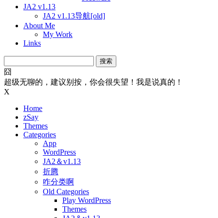
JA2 v1.13
JA2 v1.13导航[old]
About Me
My Work
Links
搜
索：
囧
超级无聊的，建议别按，你会很失望！我是说真的！
X
Home
zSay
Themes
Categories
App
WordPress
JA2＆v1.13
折腾
咋分类啊
Old Categories
Play WordPress
Themes