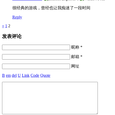
很经典的游戏，曾经也让我痴迷了一段时间
Reply
Pages
«
1
2
发表评论
昵称 *
邮箱 *
网址
B
em
del
U
Link
Code
Quote