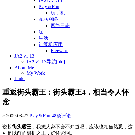
JA2＆v1.13
Play＆Fun
玩手机
互联网络
网络日志
啥
生活
计算机应用
Freeware
JA2 v1.13
JA2 v1.13导航[old]
About Me
My Work
Links
重返街头霸王：街头霸王4，相当令人怀
念
» 2009-08-27
Play＆Fun
48条评论
说起
街头霸王
，我想大家不会不知道吧，应该也相当熟悉，这
可是以前的街机之王，好怀念啊...