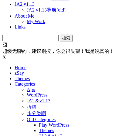
JA2 v1.13
JA2 v1.13导航[old]
About Me
My Work
Links
搜
索：
囧
超级无聊的，建议别按，你会很失望！我是说真的！
X
Home
zSay
Themes
Categories
App
WordPress
JA2＆v1.13
折腾
咋分类啊
Old Categories
Play WordPress
Themes