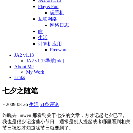
JA2＆v1.13
Play＆Fun
玩手机
互联网络
网络日志
啥
生活
计算机应用
Freeware
JA2 v1.13
JA2 v1.13导航[old]
About Me
My Work
Links
七夕之随笔
» 2009-08-26
生活
51条评论
昨晚去 Jinwen 那看到关于七夕的文章，方才记起七夕已至。
我也是很少记这些小节日，通常是别人提起或者哪里看到相关
节日祝贺才知道啥节日就要到了。