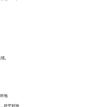
出现。
只对地
度，对空对地