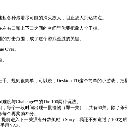
建起各种炮塔尽可能的消灭敌人，阻止敌人到达终点。
在左右口和上下口之间的空间里你要把敌人全干掉。
器的打击范围，成了这个游戏至胜的关键。
Over。
塔。
se会很快上手。规则很简单，可以说，Desktop TD这个简单的小
Challenge中的The 100两种玩法。
缺口，每个一段时间出现一批怪物（即一关），共有60关。除了
每个再奖励25分。
远，提前进入下一关没有分数奖励（Sorry，我还不知道过了100
，新手用NA2。