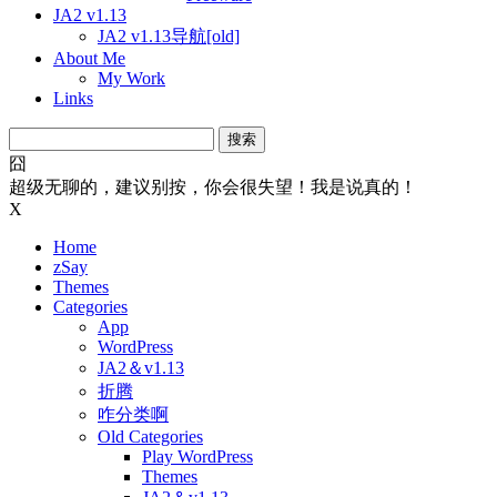
JA2 v1.13
JA2 v1.13导航[old]
About Me
My Work
Links
搜
索：
囧
超级无聊的，建议别按，你会很失望！我是说真的！
X
Home
zSay
Themes
Categories
App
WordPress
JA2＆v1.13
折腾
咋分类啊
Old Categories
Play WordPress
Themes