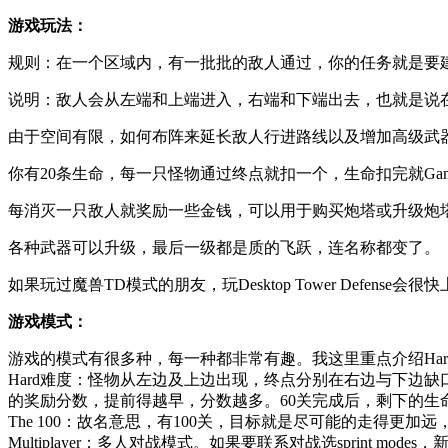
游戏玩法：
规则：在一个区域内，有一批批的敌人通过，你的任务就是要
说明：敌人会从左端和上端进入，右端和下端出去，也就是说
由于空间有限，如何布阵来延长敌人行进路线以及增加高级武
你有20条生命，每一只怪物通过终点就扣一个，生命扣完就Game 
每消灭一只敌人就奖励一些金钱，可以用于购买炮塔或升级炮
各种武器可以升级，最后一级都是质的飞跃，连名称都变了。
如果玩过魔兽TD模式的朋友，玩Desktop Tower Defen
游戏模式：
游戏的模式有很多种，每一种都非常有趣。我这里重点介绍Hard难度与
Hard难度：怪物从左边及上边出现，终点分别在右边与下边
的奖励分数，提前得越早，分数越多。60关完成后，剩下的生命
The 100：故名意思，有100关，目标就是尽可能的走得更加
Multiplayer：多人对战模式。如果要联系对战选sprint modes