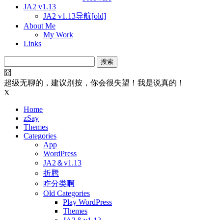
JA2 v1.13
JA2 v1.13导航[old]
About Me
My Work
Links
搜
索：
囧
超级无聊的，建议别按，你会很失望！我是说真的！
X
Home
zSay
Themes
Categories
App
WordPress
JA2＆v1.13
折腾
咋分类啊
Old Categories
Play WordPress
Themes