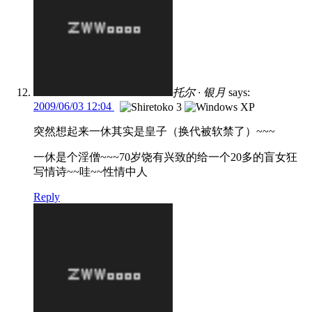
托尔 · 银月
says:
2009/06/03 12:04
突然想起来一休其实是皇子（换代被软禁了）~~~
一休是个淫僧~~~70岁饶有兴致的给一个20多的盲女狂
写情诗~~哇~~性情中人
Reply