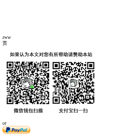
zww
赏
or