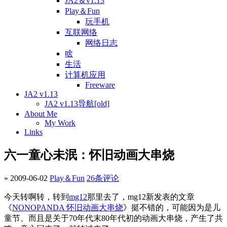
JA2＆v1.13
Play＆Fun
玩手机
互联网络
网络日志
啥
生活
计算机应用
Freeware
JA2 v1.13
JA2 v1.13导航[old]
About Me
My Work
Links
六一童心未泯：怀旧动画大串烧
» 2009-06-02
Play＆Fun
26条评论
今天转啊转，转到
mg12
那里去了，mg12新发表的文章
《
NONOPANDA 怀旧动画大串烧
》挺不错的，可能因为是儿
童节、而且是关于70年代末80年代初的动画大串烧，产生了共