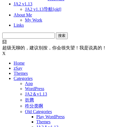
JA2 v1.13
JA2 v1.13导航[old]
About Me
My Work
Links
搜
索：
囧
超级无聊的，建议别按，你会很失望！我是说真的！
X
Home
zSay
Themes
Categories
App
WordPress
JA2＆v1.13
折腾
咋分类啊
Old Categories
Play WordPress
Themes