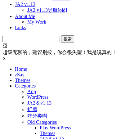
JA2 v1.13
JA2 v1.13导航[old]
About Me
My Work
Links
搜
索：
囧
超级无聊的，建议别按，你会很失望！我是说真的！
X
Home
zSay
Themes
Categories
App
WordPress
JA2＆v1.13
折腾
咋分类啊
Old Categories
Play WordPress
Themes