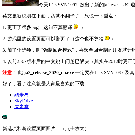
今天1.13 SVN1097 放出了新的ja2.exe：2
英文更新说明在下面，我就不翻译了，只说一下重点：
1. 更正了很多bug（这句不算翻译
）
2. 游戏里的设置页面可以翻页了（这个也不算啥
）
3. 加了个选项，叫“强制回合模式”，喜欢全回合制的朋友就开吧，除了
4. 以前2567版本后的中文跳出问题已解决（其实在2612时
注意
：
此
ja2_release_2620_cn.exe
一定要在1.13 SVN109
好了，看了注意就是大家最喜欢的
下载
：
纳米盘
SkyDrive
大米盘
新选项和新设置页面图片：（点击放大）