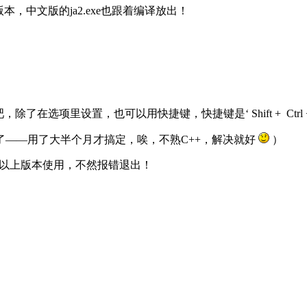
620版本，中文版的ja2.exe也跟着编译放出！
在选项里设置，也可以用快捷键，快捷键是‘ Shift + Ctrl + 
更正了——用了大半个月才搞定，唉，不熟C++，解决就好
）
7 及其以上版本使用，不然报错退出！