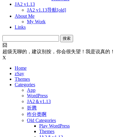
JA2 v1.13
JA2 v1.13导航[old]
About Me
My Work
Links
搜
索：
囧
超级无聊的，建议别按，你会很失望！我是说真的！
X
Home
zSay
Themes
Categories
App
WordPress
JA2＆v1.13
折腾
咋分类啊
Old Categories
Play WordPress
Themes