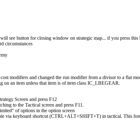
ill see button for closing window on strategic map... if you press thi
rd circumstances
nemy
t modifiers and changed the run modifier from a divisor to a flat mod
ing on an item unless that item is of item class IC_LBEGEAR.
Strategy Screen and press F12
ing to the Tactical screen and press F11.
mited" of options in the option screen
lable via keyboard shortcut (CTRL+ALT+SHIFT+T) in tactical. This forc