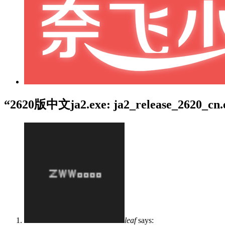
“2620版中文ja2.exe: ja2_release_2620_
leaf
says: