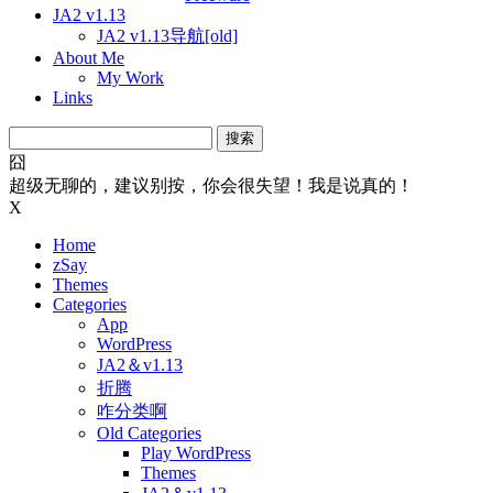
JA2 v1.13
JA2 v1.13导航[old]
About Me
My Work
Links
搜
索：
囧
超级无聊的，建议别按，你会很失望！我是说真的！
X
Home
zSay
Themes
Categories
App
WordPress
JA2＆v1.13
折腾
咋分类啊
Old Categories
Play WordPress
Themes