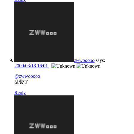
zwwooooo
says:
2009/03/18 16:01
@zwwooooo
乱套了
Reply