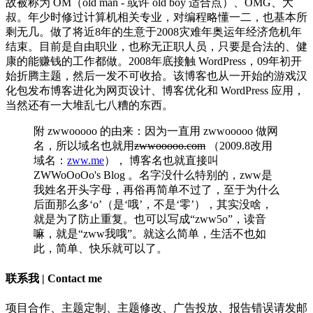
故被称为 OM（old man - 或许 old boy 适合点）、OMG、大
叔。年少时修过计算机相关专业，对编程略懂一二，也基本所
剩无几。做了将近8年的生意于2008灾难年奥运年经济危机年
结束。目前是自由职业，也称无正职人员，只要是合法的、健
康的能赚钱的工作都做。2008年底接触 WordPress，09年初开
始折腾主题，然后一发不可收拾。该博客也从一开始的游戏汉
化包发布博客进化为网页设计、博客优化和 WordPress 应用，
当然还有一大堆乱七八糟的东西。
附 zwwooooo 的由来：因为一直用 zwwooooo 做网
名，所以域名也就用
zwwooooo.com
（2009.8改用
域名：
zww.me
）， 博客名也就直接叫
ZWWoOoOo's Blog 。名字没什么特别的，zww是
我姓名开头字母，再俗再简单不过了，至于为什么
后面那么多‘o’（是‘哦’，不是‘零’），其实没啥，
就是为了防止重复。也可以写成“zww5o”，读音
嘛，就是“zww我哦”。就这么简单，生活不也如
此，简单、快乐就可以了。
联系我 | Contact me
项目合作、主题定制、主题修改、广告投放、报告错误请发邮