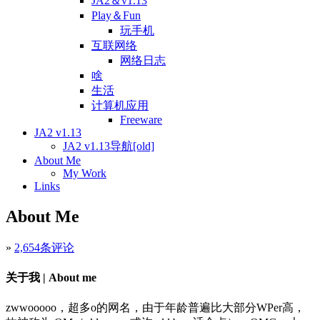
JA2＆v1.13
Play＆Fun
玩手机
互联网络
网络日志
啥
生活
计算机应用
Freeware
JA2 v1.13
JA2 v1.13导航[old]
About Me
My Work
Links
About Me
»
2,654条评论
关于我 | About me
zwwooooo，超多o的网名，由于年龄普遍比大部分WPer高，