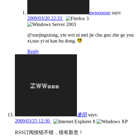
zwwooooo
says:
2009/03/20 22:33
@xuejingxiong, yin wei ni mei jie chu guo zhe ge you
xi,suo yi ni kan bu dong.
Reply
麦田
says:
2009/03/25 12:30
RSS订阅按钮不错，很有新意！