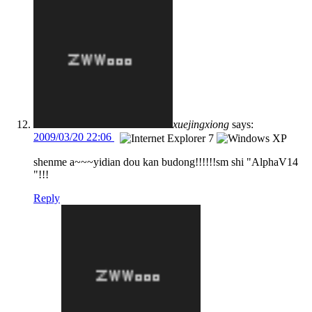
xuejingxiong
says:
2009/03/20 22:06
shenme a~~~yidian dou kan budong!!!!!!sm shi "AlphaV14
"!!!
Reply