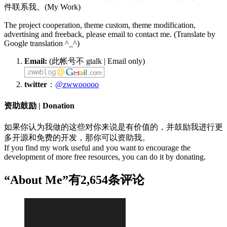
件联系我。(My Work)
The project cooperation, theme custom, theme modification,
advertising and freeback, please email to contact me. (Translate by
Google translation ^_^)
Email:
(此帐号不 gtalk | Email only)
twitter
：
@zwwooooo
资助鼓励 | Donation
如果你认为我做的这些对你来说是有价值的，并鼓励我进行更
多开源和免费的开发，那你可以资助我。
If you find my work useful and you want to encourage the
development of more free resources, you can do it by donating.
“About Me”有2,654条评论