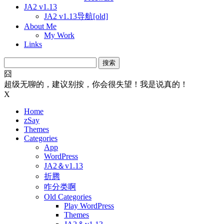
JA2 v1.13
JA2 v1.13导航[old]
About Me
My Work
Links
搜
索：
囧
超级无聊的，建议别按，你会很失望！我是说真的！
X
Home
zSay
Themes
Categories
App
WordPress
JA2＆v1.13
折腾
咋分类啊
Old Categories
Play WordPress
Themes