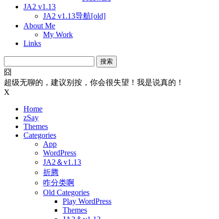
JA2 v1.13
JA2 v1.13导航[old]
About Me
My Work
Links
搜
索：
囧
超级无聊的，建议别按，你会很失望！我是说真的！
X
Home
zSay
Themes
Categories
App
WordPress
JA2＆v1.13
折腾
咋分类啊
Old Categories
Play WordPress
Themes