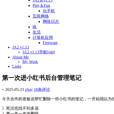
JA2＆v1.13
Play＆Fun
玩手机
互联网络
网络日志
啥
生活
计算机应用
Freeware
JA2 v1.13
JA2 v1.13导航[old]
About Me
My Work
Links
第一次进小红书后台管理笔记
» 2025-05-23
zSay
18条评论
今天合作的老板说帮忙删除一些小红书的笔记，一开始我以为很
》死活也找不到多选
》要一条一条地删除