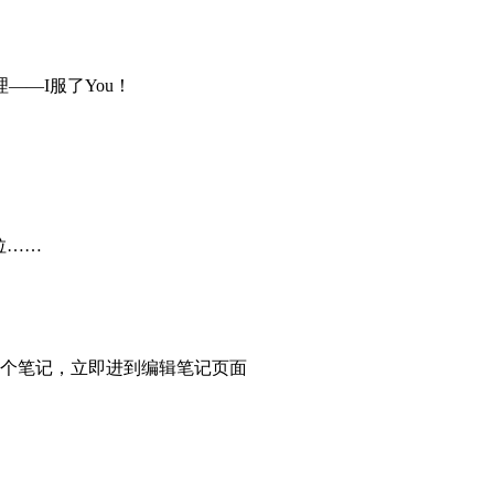
—I服了You！
拉……
一个笔记，立即进到编辑笔记页面