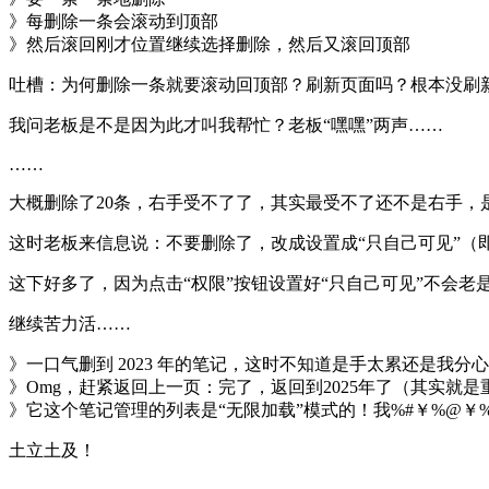
》每删除一条会滚动到顶部
》然后滚回刚才位置继续选择删除，然后又滚回顶部
吐槽：为何删除一条就要滚动回顶部？刷新页面吗？根本没刷新
我问老板是不是因为此才叫我帮忙？老板“嘿嘿”两声……
……
大概删除了20条，右手受不了了，其实最受不了还不是右手，
这时老板来信息说：不要删除了，改成设置成“只自己可见”（
这下好多了，因为点击“权限”按钮设置好“只自己可见”不会老
继续苦力活……
》一口气删到 2023 年的笔记，这时不知道是手太累还是
》Omg，赶紧返回上一页：完了，返回到2025年了（其实就
》它这个笔记管理的列表是“无限加载”模式的！我%#￥%@￥%
土立土及！