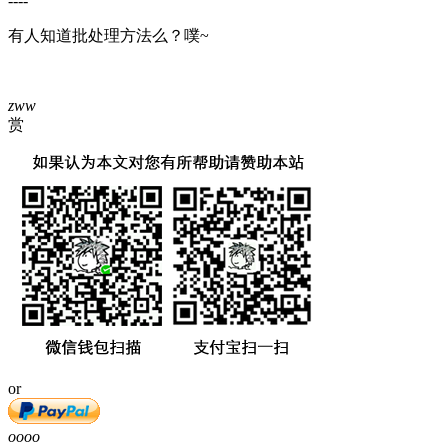
----
有人知道批处理方法么？噗~
zww
赏
or
oooo