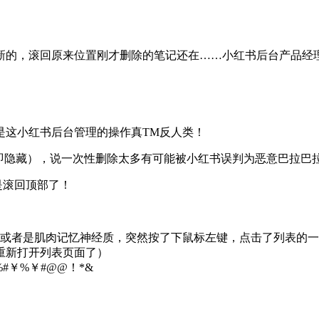
的，滚回原来位置刚才删除的笔记还在……小红书后台产品经理—
是这小红书后台管理的操作真TM反人类！
即隐藏），说一次性删除太多有可能被小红书误判为恶意巴拉巴
是滚回顶部了！
我分心或者是肌肉记忆神经质，突然按了下鼠标左键，点击了列表的
是重新打开列表页面了）
#￥%￥#@@！*&