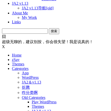
JA2 v1.13
JA2 v1.13导航[old]
About Me
My Work
Links
搜
索：
囧
超级无聊的，建议别按，你会很失望！我是说真的！
X
Home
zSay
Themes
Categories
App
WordPress
JA2＆v1.13
折腾
咋分类啊
Old Categories
Play WordPress
Themes