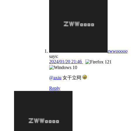
zwwooooo
says:
2024/01/20 21:46
@axiu
女干立冏
Reply