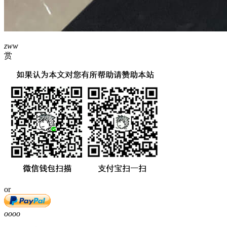
zww
赏
or
oooo