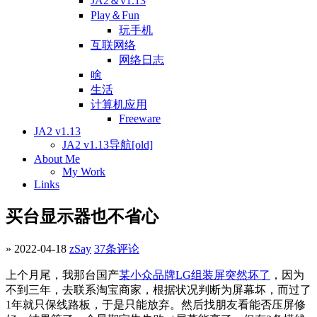
JA2＆v1.13
Play＆Fun
玩手机
互联网络
网络日志
啥
生活
计算机应用
Freeware
JA2 v1.13
JA2 v1.13导航[old]
About Me
My Work
Links
买台显示器也不省心
» 2022-04-18
zSay
37条评论
上个月尾，我那台国产
某小众品牌LG组装屏突然坏了
，因为
不到三年，去联系淘宝商家，根据状况判断为屏幕坏，而过了
1年就只保线路板，于是只能放弃。然后找朋友看能否压屏修