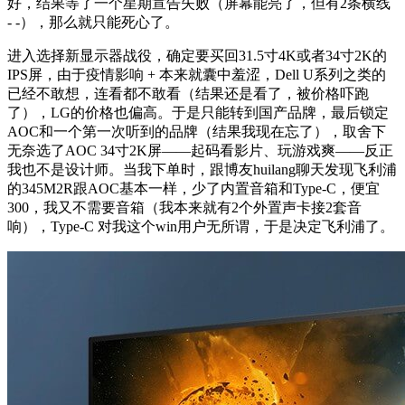
好，结果等了一个星期宣告失败（屏幕能亮了，但有2条横线
- -），那么就只能死心了。
进入选择新显示器战役，确定要买回31.5寸4K或者34寸2K的
IPS屏，由于疫情影响 + 本来就囊中羞涩，Dell U系列之类的
已经不敢想，连看都不敢看（结果还是看了，被价格吓跑
了），LG的价格也偏高。于是只能转到国产品牌，最后锁定
AOC和一个第一次听到的品牌（结果我现在忘了），取舍下
无奈选了AOC 34寸2K屏——起码看影片、玩游戏爽——反正
我也不是设计师。当我下单时，跟博友huilang聊天发现飞利浦
的345M2R跟AOC基本一样，少了内置音箱和Type-C，便宜
300，我又不需要音箱（我本来就有2个外置声卡接2套音
响），Type-C 对我这个win用户无所谓，于是决定飞利浦了。