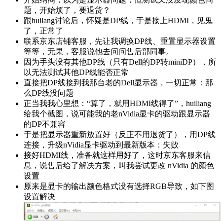
题，开始烦了，要退货？
跟huilang讨论后，怀疑是DP线，于是接上HDMI，见鬼
了，正常了
联系京东店铺客服，先让我调换DP线、重置显示器设置
等等，无果，客服说他去问问售后部同事。
因为手头没有其他DP线（只有Dell的DP转miniDP），所
以无法测试其他DP线能否正常
直接把DP线接到我那台老的Dell显示器，一切正常：那
么DP线没问题
正当我我心里想：“算了，就用HDMI线得了”，huiliang
给我个截图，说可能我的老nVidia显卡的驱动跟显示器
的DP不兼容
于是把显示器重新放置好（反正不用退货了），用DP线
连接，升级nVidia显卡驱动到最新版本：失败
接好HDMI线，准备就这样用好了，这时京东客服来信
息，说售后给了解决方案，叫我尝试更改 nVidia 的颜色
设置
原来是显卡的输出颜色格式没有选择RGB导致，如下图
设置解决