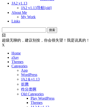
JA2 v1.13
JA2 v1.13导航[old]
About Me
My Work
Links
搜
索：
囧
超级无聊的，建议别按，你会很失望！我是说真的！
X
Home
zSay
Themes
Categories
App
WordPress
JA2＆v1.13
折腾
咋分类啊
Old Categories
Play WordPress
Themes