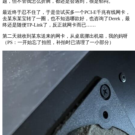
题，但不管我怎么折腾，都还是会遇到，很是郁闷。
最近终于忍不住了，于是尝试买多一个PCI-E千兆有线网卡，
去某东某宝转了一圈，也不知选哪款好，也咨询了Derek，最
终还是随便TP-Link了，反正就网卡而已……
第二天就收到某东送来的网卡，从桌底挪出机箱，我的妈呀
（PS：一开始忘了拍照，补拍时已清理了一小部分）