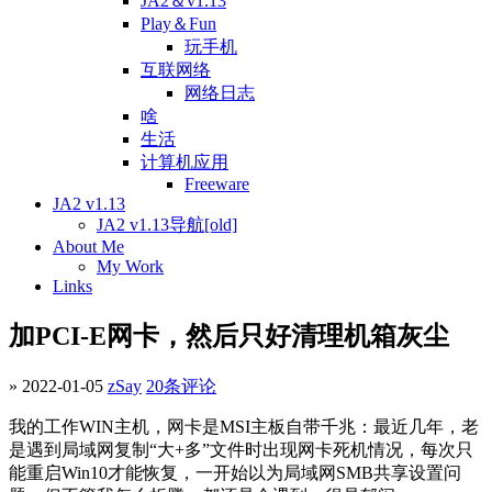
JA2＆v1.13
Play＆Fun
玩手机
互联网络
网络日志
啥
生活
计算机应用
Freeware
JA2 v1.13
JA2 v1.13导航[old]
About Me
My Work
Links
加PCI-E网卡，然后只好清理机箱灰尘
» 2022-01-05
zSay
20条评论
我的工作WIN主机，网卡是MSI主板自带千兆：最近几年，老
是遇到局域网复制“大+多”文件时出现网卡死机情况，每次只
能重启Win10才能恢复，一开始以为局域网SMB共享设置问