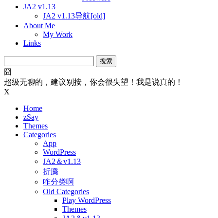
JA2 v1.13
JA2 v1.13导航[old]
About Me
My Work
Links
搜
索：
囧
超级无聊的，建议别按，你会很失望！我是说真的！
X
Home
zSay
Themes
Categories
App
WordPress
JA2＆v1.13
折腾
咋分类啊
Old Categories
Play WordPress
Themes