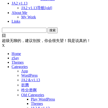
JA2 v1.13
JA2 v1.13导航[old]
About Me
My Work
Links
搜
索：
囧
超级无聊的，建议别按，你会很失望！我是说真的！
X
Home
zSay
Themes
Categories
App
WordPress
JA2＆v1.13
折腾
咋分类啊
Old Categories
Play WordPress
Themes