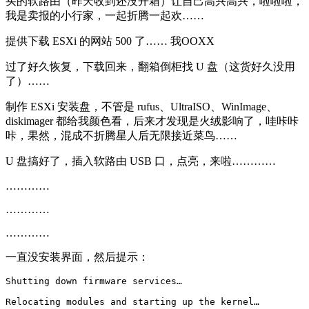
买的软路由（昨天收到还没开箱）让自己高兴高兴，啦啦啦，
我是卖报的小行家，一起折腾一起欢……
提供下载 ESXi 的网站 500 了…… 我OOXX
过了好久恢复，下载回来，翻箱倒柜找 U 盘（这货好久没用
了）……
制作 ESXi 安装盘，不管是 rufus、UltraISO、WinImage、
diskimager 都给我颜色看，后来才发现是火绒影响了，哇咔咔
咔，果然，混成不折腾星人后无限接近菜鸟……
U 盘搞好了，插入软路由 USB 口，点亮，来啦…………
…………
…………
…………
一直没安装界面，然后提示：
Shutting down firmware services…

Relocating modules and starting up the kernel…