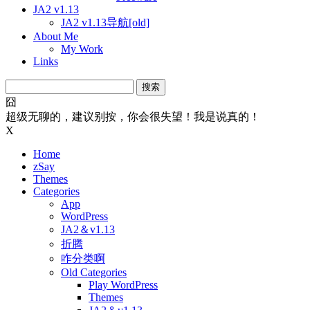
JA2 v1.13
JA2 v1.13导航[old]
About Me
My Work
Links
搜
索：
囧
超级无聊的，建议别按，你会很失望！我是说真的！
X
Home
zSay
Themes
Categories
App
WordPress
JA2＆v1.13
折腾
咋分类啊
Old Categories
Play WordPress
Themes